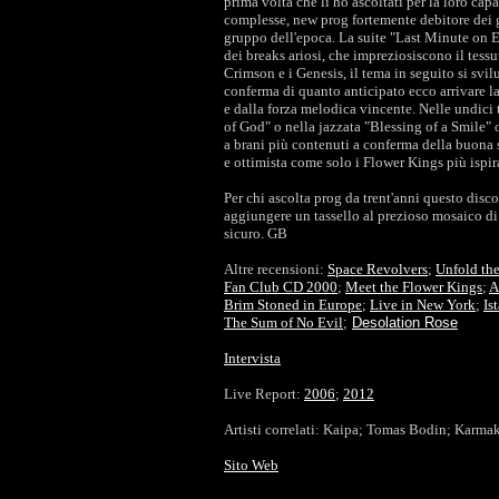
prima volta che li ho ascoltati per la loro ca
complesse, new prog fortemente debitore dei g
gruppo dell'epoca. La suite "Last Minute on E
dei breaks ariosi, che impreziosiscono il tess
Crimson e i Genesis, il tema in seguito si svi
conferma di quanto anticipato ecco arrivare l
e dalla forza melodica vincente. Nelle undici 
of God" o nella jazzata "Blessing of a Smile" 
a brani più contenuti a conferma della buona 
e ottimista come solo i Flower Kings più ispir
Per chi ascolta prog da trent'anni questo dis
aggiungere un tassello al prezioso mosaico d
sicuro. GB
Altre recensioni:
Space Revolvers
;
Unfold the
Fan Club CD 2000
;
Meet the Flower Kings
;
A
Brim Stoned in Europe
;
Live in New York
;
Is
The Sum of No Evil
;
Desolation Rose
Intervista
Live Report:
2006
;
2012
Artisti correlati: Kaipa; Tomas Bodin; Karma
Sito Web