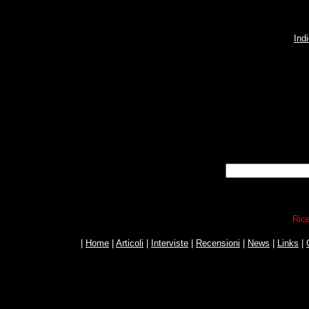
Ind
Rice
|
Home
|
Articoli
|
Interviste
|
Recensioni
|
News
|
Links
|