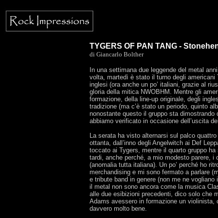
TYGERS OF PAN TANG - Stonehenge
di Giancarlo Bolther
In una settimana due leggende del metal anni 
volta, martedì è stato il turno degli americani
inglesi (ora anche un po’ italiani, grazie al r
gloria della mitica NWOBHM. Mentre gli ameri
formazione, della line-up originale, degli ingle
tradizione (ma c’è stato un periodo, quinto al
nonostante questo il gruppo sta dimostrando di
abbiamo verificato in occasione dell’uscita d
La serata ha visto alternarsi sul palco quattro
ottanta, dall’inno degli Angelwitch ai Def Lep
toccato ai Tygers, mentre il quarto gruppo ha
tardi, anche perché, a mio modesto parere, i
(anomalia tutta italiana). Un po’ perché ho rit
merchandising e mi sono fermato a parlare (mo
e tribute band in genere (non me ne vogliano i
il metal non sono ancora come la musica Class
alle due esibizioni precedenti, dico solo che m
Adams avessero in formazione un violinista,
davvero molto bene.