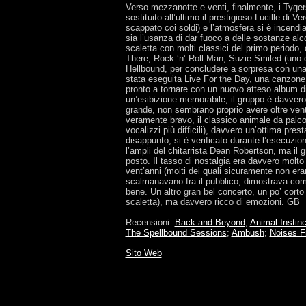
Verso mezzanotte e venti, finalmente, i Tygers
sostituito all’ultimo il prestigioso Lucille di
scappato coi soldi) e l’atmosfera si è incendi
sia l’usanza di dar fuoco a delle sostanze al
scaletta con molti classici del primo periodo
There, Rock ‘n’ Roll Man, Suzie Smiled (uno de
Hellbound, per concludere a sorpresa con una
stata eseguita Live For the Day, una canzone d
pronto a tornare con un nuovo atteso album di
un’esibizione memorabile, il gruppo è davvero 
grande, non sembrano proprio avere oltre vent
veramente bravo, il classico animale da palc
vocalizzi più difficili), davvero un’ottima pr
disappunto, si è verificato durante l’esecuzio
l’ampli del chitarrista Dean Robertson, ma il g
posto. Il tasso di nostalgia era davvero molto 
vent’anni (molti dei quali sicuramente non era
scalmanavano fra il pubblico, dimostrava come 
bene. Un altro gran bel concerto, un po’ corto
scaletta), ma davvero ricco di emozioni. GB
Recensioni:
Back and Beyond
;
Animal Instinc
The Spellbound Sessions
;
Ambush
;
Noises F
Sito Web