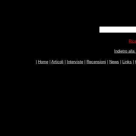
Rice
Indietro all
|
Home
|
Articoli
|
Interviste
|
Recensioni
|
News
|
Links
|