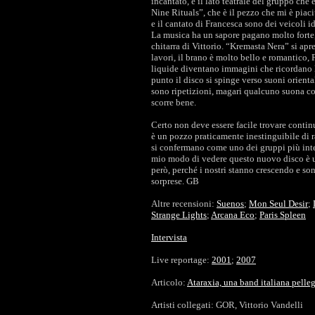
incantato, è il lato teatrale del gruppo ch
Nine Rituals”, che è il pezzo che mi è piaciu
e il cantato di Francesca sono dei veicoli i
La musica ha un sapore pagano molto forte, c
chitarra di Vittorio. “Kremasta Nera” si apr
lavori, il brano è molto bello e romantico,
liquide diventano immagini che ricordano la
punto il disco si spinge verso suoni oriental
sono ripetizioni, magari qualcuno suona co
scorre bene.
Certo non deve essere facile trovare contin
è un pozzo praticamente inestinguibile di r
si confermano come uno dei gruppi più inte
mio modo di vedere questo nuovo disco è un
però, perché i nostri stanno crescendo e sono
sorprese. GB
Altre recensioni:
Suenos
;
Mon Seul Desir
;
Strange Lights
;
Arcana Eco
;
Paris Spleen
Intervista
Live reportage:
2001
;
2007
Articolo:
Ataraxia, una band italiana pell
Artisti collegati: GOR, Vittorio Vandelli