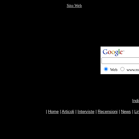
Sito Web
Web
www.ro
Ind
|
Home
|
Articoli
|
Interviste
|
Recensioni
|
News
|
Li