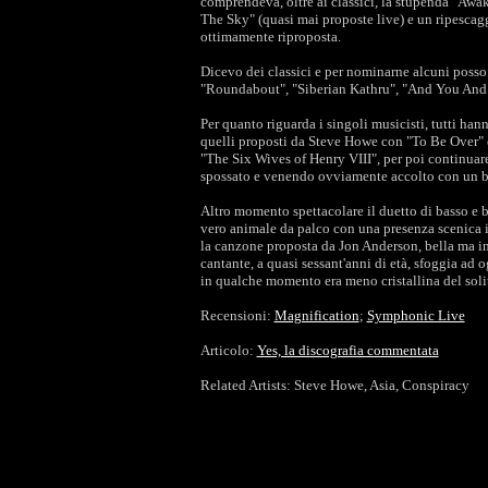
comprendeva, oltre ai classici, la stupenda "Aw
The Sky" (quasi mai proposte live) e un ripescag
ottimamente riproposta.
Dicevo dei classici e per nominarne alcuni posso
"Roundabout", "Siberian Kathru", "And You And I
Per quanto riguarda i singoli musicisti, tutti hann
quelli proposti da Steve Howe con "To Be Over" 
"The Six Wives of Henry VIII", per poi continuare
spossato e venendo ovviamente accolto con un b
Altro momento spettacolare il duetto di basso e b
vero animale da palco con una presenza scenica i
la canzone proposta da Jon Anderson, bella ma inf
cantante, a quasi sessant'anni di età, sfoggia ad o
in qualche momento era meno cristallina del sol
Recensioni:
Magnification
;
Symphonic Live
Articolo:
Yes, la discografia commentata
Related Artists: Steve Howe, Asia, Conspiracy