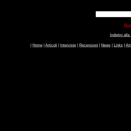
Rice
Indietro all
|
Home
|
Articoli
|
Interviste
|
Recensioni
|
News
|
Links
|
Art