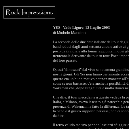
YES - Vado Ligure, 12 Luglio 2003
di Michele Maestrini
La seconda delle due date italiane del tour degli
band reduci dagli anni settanta ancora attive ai 
poco da invidiare alla forma raggiunta in quei glo
trentennale derivante da tour su tour. Poco impor
del loro passato.
Questi "dinosauri" dal vivo sono ancora grandiss
nostri giorni. Gli Yes non fanno certamente eccez
questo era un buon motivo per non mancare all'ap
come se non bastasse, c'era anche la possibilità 
Wakeman che, dopo lunghi tira e molla durati negl
Che dire, il tour precedente a questo vedeva la p
Italia, a Milano, aveva lasciato già parecchia ge
presenza di Wakeman ha fatto la differenza. Le ta
la band è il giusto supporto per esse; non ci s
da dire.
Il terzo valido motivo per non lasciarsi sfuggire q