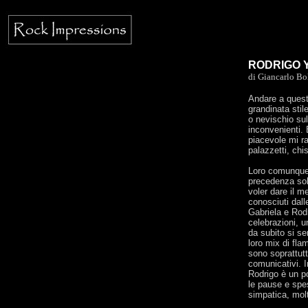
RODRIGO Y 
di Giancarlo Bo
Andare a quest
grandinata stil
o nevischio sul
inconvenienti.
piacevole mi ra
palazzetti, chi
Loro comunque s
precedenza sol
voler dare il m
conosciuti dall
Gabriela e Rod
celebrazioni, u
da subito si se
loro mix di fl
sono soprattut
comunicativi. I
Rodrigo è un p
le pause e spe
simpatica, molt