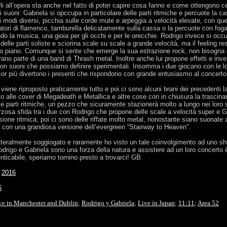
erli all’opera sta anche nel fatto di poter capire cosa fanno e come ottengono c
 suoni: Gabriela si opccupa in particolare delle parti ritmiche e percuote la ca
ti modi diversi, picchia sulle corde mute e arpeggia a velocità elevate, con que
atori di flamenco, tamburella delicatamente sulla cassa o la percuote con fog
do la musica, una gioia per gli occhi e per le orecchie. Rodrigo invece si occ
delle parti soliste e sciorina scale su scale a grande velocità, ma il feeling 
o piano. Comunque si sente che emerge la sua estrazione rock, non bisogna 
ano parte di una band di Thrash metal. Inoltre anche lui propone effetti e inv
on suoni che possiamo definire sperimentali. Insomma i due giocano con le lor
cor più divertono i presenti che rispondono con grande entusiasmo al concerto
viene riproposto praticamente tutto e poi ci sono alcuni brani dei precedenti la
 alle cover di Megadeath e Metallica e altre cose con in chiusura la trascina
e parti ritmiche, un pezzo che sicuramente stazionerà molto a lungo nei loro se
zosa sfida tra i due con Rodrigo che propone delle scale a velocità super e G
rsione ritmica, poi ci sono delle riffate molto metal, nonostante siano suonate 
o con una grandiosa versione dell’evergreen “Stairway to Heaven”.
letteralmente soggiogato e raramente ho visto un tale coinvolgimento ad uno s
odrigo e Gabriela sono una forza della natura e assistere ad un loro concerto 
ticabile, speriamo tornino presto a trovarci! GB
;
2016
6
ve in Manchester and Dublin
;
Rodrigo y Gabriela
;
Live in Japan
;
11:11
;
Area 52