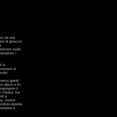
eso da una
tri di ghiaccio
a
tervista molto
riempiono i
i in
mostrano di
 molto
 senza grandi
ovo album e fin
propongono il
i chitarra, ma
nti e
rpo, mentre
voltura durante
pontanea e