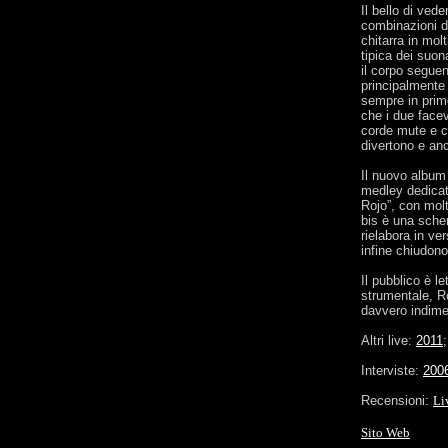
Il bello di ved
combinazioni di
chitarra in mol
tipica dei suon
il corpo seguen
principalmente 
sempre in prim
che i due facev
corde mute e c
divertono e an
Il nuovo album 
medley dedicato
Rojo”, con molt
bis è una scher
rielabora in ve
infine chiudon
Il pubblico è 
strumentale, R
davvero indimen
Altri live:
2011
Interviste:
200
Recensioni:
Li
Sito Web