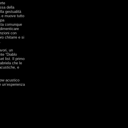
erte
ssa della
lla gestualità
a e muove tutto
upa
resta comunque
dimenticare
enzioni con
o chitarre e si
.
vori, un
nte “Diablo
t list. Il primo
abriela che le
acustiche, e
how acustico
è un’esperienza