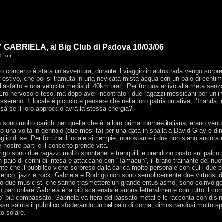
GABRIELA, al Big Club di Padova 10/03/06
lther
o concerto è stata un’avventura, durante il viaggio in autostrada vengo sorpr
e estivo, che poi si tramuta in una nevicata mista acqua con un paio di centime
l’asfalto e una velocità media di 40km orari. Per fortuna arrivo alla meta senz
 Ero nervoso e teso, ma dopo aver incontrato i due ragazzi messicani per un’in
ssereno. Il locale è piccolo e pensare che nella loro patria putativa, l’Irlanda, 
ssà se il loro approccio avrà la stessa energia?
ono molto carichi per quella che è la loro prima tournée italiana, erano venut
o una volta in gennaio (due mesi fa) per una data in spalla a David Gray e di
eglio di se. Per fortuna il locale si riempie, nonostante i due non siano ancora
e nostre parti e il concerto prende vita.
rigo sono due ragazzi molto spontanei e tranquilli e prendono posto sul palco
n paio di cenni di intesa e attaccano con “Tamacun”, il brano trainante del nu
nte che il pubblico viene sorpreso dalla carica molto personale con cui i due 
amenco, jazz e rock. Gabriela e Rodrigo non sono semplicemente due virtuosi d
to due musicisti che sanno trasmettere un grande entusiasmo, sono coinvolge
n particolare Gabriela è la più scatenata e suona letteralmente con tutto il co
o’ più compassato. Gabriela va fiera del passato metal e lo racconta con disin
sso saluta il pubblico sfoderando un bel paio di corna, dimostrandosi molto s
o solare.