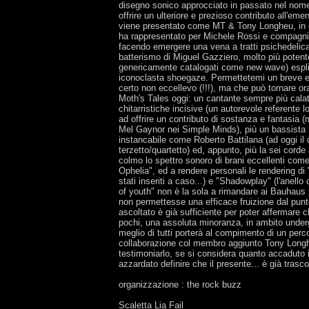
disegno sonico approcciato in passato nel nome
offrire un ulteriore e prezioso contributo all'em
viene presentato come MT & Tony Longheu, in qu
ha rappresentato per Michele Rossi e compagni u
facendo emergere una vena a tratti psichedelica
batterismo di Miguel Gazziero, molto più potente
genericamente catalogati come new wave) esplicat
iconoclasta shoegaze. Permettetemi un breve es
certo non eccellevo (!!!), ma che può tornare ora 
Moth's Tales oggi: un cantante sempre più calato
chitarristiche incisive (un autorevole referente 
ad offrire un contributo di sostanza e fantasia (mi
Mel Gaynor nei Simple Minds), più un bassista
instancabile come Roberto Battilana (ad oggi il d
terzetto/quartetto) ed, appunto, più la sei corde
colmo lo spettro sonoro di brani eccellenti com
Ophelia", ed a rendere personali le rendering d
stati inseriti a caso...) e "Shadowplay" (l'anello
of youth" non è la sola a rimandare ai Bauhaus p
non permettesse una efficace fruizione dal punto
ascoltato è già sufficiente per poter affermare c
pochi, una assoluta minoranza, in ambito underg
meglio di tutti porterà al compimento di un per
collaborazione col membro aggiunto Tony Longheu 
testimoniarlo, se si considera quanto accaduto i
azzardato definire che il presente... è già trasco
organizzazione : the rock buzz
Scaletta Lia Fail