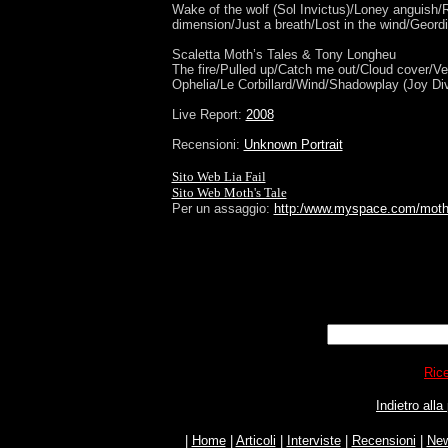
Wake of the wolf (Sol Invictus)/Loney anguish/R
dimension/Just a breath/Lost in the wind/Geord
Scaletta Moth’s Tales & Tony Longheu
The fire/Pulled up/Catch me out/Cloud cover/Ve
Ophelia/Le Corbillard/Wind/Shadowplay (Joy Div
Live Report:
2008
Recensioni:
Unknown Portrait
Sito Web Lia Fail
Sito Web Moth's Tale
Per un assaggio:
http:/www.myspace.com/moth
Rice
Indietro all
|
Home
|
Articoli
|
Interviste
|
Recensioni
|
Ne