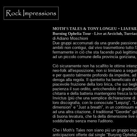
MOTH'S TALES & TONY LONGEU + LIA FAI
Burning Ophelia Tour - Live at Arciclub, Turria
di Adiano Moschioni
Due gruppi accomunati da una grande passione p
ambiti non contigui, dal vivo trasmettono tutto l
fermamente in ciò che sta facendo può legittima
ad un piccolo comune della provincia goriziana, 
Ciò sicuramente non ha scalfito le ottime intenz
neo-folk all'esposizione, non si limitano a segui
e per questo talmente profondo da impedire, ad 
deroga alla regola. Il quintetto ha beneficiato 
piacevole fruizione della loro lirica, che sui be
pazienza il suo ordito, arricchendolo di gradevol
chitarra e della batteria mantengono fresca la lo
Invictus (più che una semplice dichiarazione di st
loro discografia, con le conosciute "Leipzig", "L
dimension" e "Just a breath", in un continuum es
ad una altra citazione, il traditional "Geordie"
di buona levatura, che fa della dimensione live i
soddisfando senza meno l'uditorio.
Che i Moth's Tales non siano più un gruppo inqu
anticipazioni offerte dal single "Burying Ophelia"