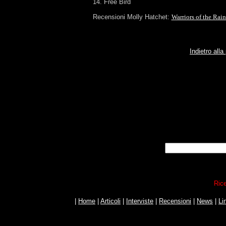
14. Free Bird
Recensioni Molly Hatchet:
Warriors of the Rai
Indietro all
Rice
|
Home
|
Articoli
|
Interviste
|
Recensioni
|
News
|
Li