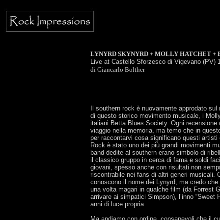
LYNYRD SKYNYRD + MOLLY HATCHET + 
Live at Castello Sforzesco di Vigevano (PV) 
di Giancarlo Bolther
Il southern rock è nuovamente approdato sul n
di questo storico movimento musicale, i Molly
italiani Betta Blues Society. Ogni recensione
viaggio nella memoria, ma temo che in quest
per raccontarvi cosa significano questi artisti
Rock è stato uno dei più grandi movimenti musi
band dedite al southern erano simbolo di ribe
il classico gruppo in cerca di fama e soldi facil
giovani, spesso anche con risultati non sempre
riscontrabile nei fans di altri generi musicali
conoscono il nome dei Lynyrd, ma credo che 
una volta magari in qualche film (da Forrest 
arrivare ai simpatici Simpson), l’inno “Sweet
anni di luce propria.
Ma andiamo con ordine, consapevoli che il cu