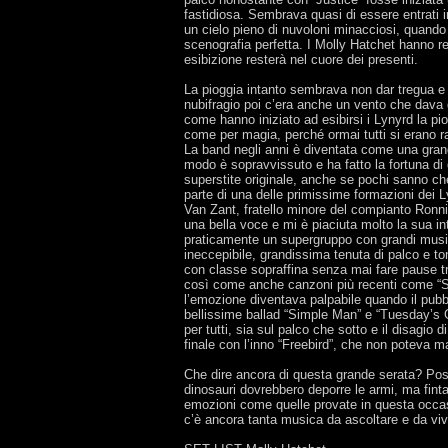
fastidiosa. Sembrava quasi di essere entrati 
un cielo pieno di nuvoloni minacciosi, quando 
scenografia perfetta. I Molly Hatchet hanno re
esibizione resterà nel cuore dei presenti.
La pioggia intanto sembrava non dar tregua e h
nubifragio poi c’era anche un vento che dava 
come hanno iniziato ad esibirsi i Lynyrd la pi
come per magia, perché ormai tutti si erano r
La band negli anni è diventata come una grande
modo è sopravvissuto e ha fatto la fortuna di 
superstite originale, anche se pochi sanno che
parte di una delle primissime formazioni dei L
Van Zant, fratello minore del compianto Ronni
una bella voce e mi è piaciuta molto la sua int
praticamente un supergruppo con grandi musi
ineccepibile, grandissima tenuta di palco e to
con classe sopraffina senza mai fare pause tra
così come anche canzoni più recenti come “Sk
l’emozione diventava palpabile quando il pubb
bellissime ballad “Simple Man” e “Tuesday’s G
per tutti, sia sul palco che sotto e il disagio 
finale con l’inno “Freebird”, che non poteva m
Che dire ancora di questa grande serata? Poss
dinosauri dovrebbero deporre le armi, ma finta
emozioni come quelle provate in questa occasi
c’è ancora tanta musica da ascoltare e da viv