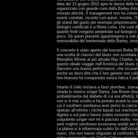
data del 13 giugno 2012 apre le danze della te
organizzato con grande cura dalla Barley Arts,
onorata attività. Il management non ha voluto
eventi correlati, incontri con autori, mostre, l
gli stand del gusto per esempio proponevano bi
biologici certificati e a filiera corta, che vu
quante frodi vengono perpetrate sul biologico 
poco. Gli autori presenti appartengono a vari ge
memorabilia del trentennale della Barley, ins
Il concerto è stato aperto dai toscani Betta
una scelta di classici del blues non scontata
Memphis Minnie al più attuale Ray Charles, la
questo ideale viaggio nell’America del blues c
Davvero una buona performance, che sicuramen
anche se devo dire che il loro genere non cal
loro bravura ha conquistato senza fatica il pu
Intanto il cielo iniziava a farsi plumbeo, stav
strada lo storico singer Danny Joe Brown (mo
probabilmente dal diabete di cui era affetto),
non si è mai sciolto e ha portato avanti la su
cui il southern sembrava aver perso la carica 
ripetuto all’infinito i cliché basati sul mach
dignità e sul palco hanno subito mostrato che l
corpulento singer non mi è piaciuto molto, v
anni migliori sembrano essersene andati per l
La platea si è infiammata subito fin dall’inizia
nuovi, che non hanno sfigurato al confronto. 
palco nonostante con “Justice” fosse iniziata 