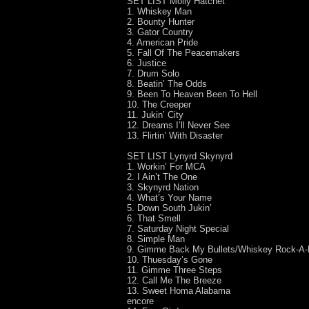
SET LIST Molly Hatchet
1. Whiskey Man
2. Bounty Hunter
3. Gator Country
4. American Pride
5. Fall Of The Peacemakers
6. Justice
7. Drum Solo
8. Beatin’ The Odds
9. Been To Heaven Been To Hell
10. The Creeper
11. Jukin’ City
12. Dreams I’ll Never See
13. Flirtin’ With Disaster
SET LIST Lynyrd Skynyrd
1. Workin’ For MCA
2. I Ain’t The One
3. Skynyrd Nation
4. What’s Your Name
5. Down South Jukin’
6. That Smell
7. Saturday Night Special
8. Simple Man
9. Gimme Back My Bullets/Whiskey Rock-A-R
10. Thuesday’s Gone
11. Gimme Three Steps
12. Call Me The Breeze
13. Sweet Homa Alabama
encore