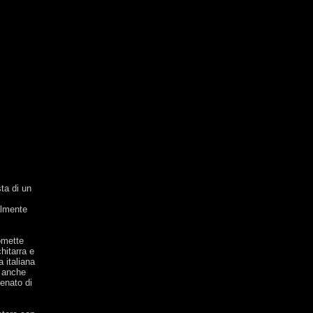
sta di un
almente
omette
hitarra e
 italiana
o anche
venato di