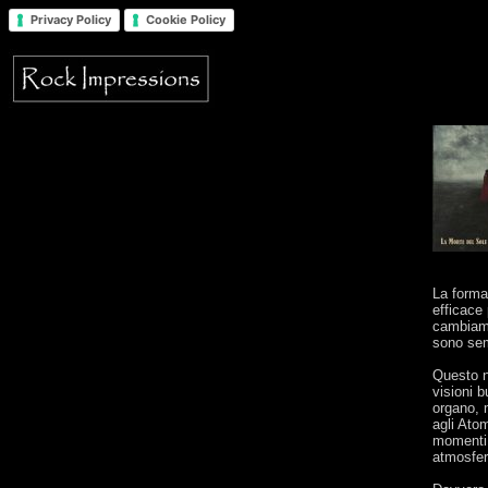
Privacy Policy
Cookie Policy
La formaz
efficace
cambiame
sono sem
Questo n
visioni b
organo, 
agli Ato
momenti 
atmosfer