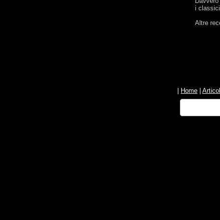
Davvero 
i classi
Altre re
|
Home
|
Articol
Informat