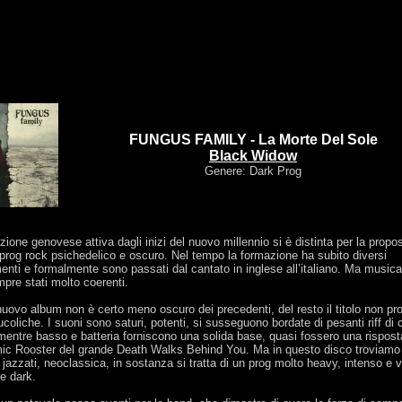
FUNGUS FAMILY - La Morte Del Sole
Black Widow
Genere: Dark Prog
ione genovese attiva dagli inizi del nuovo millennio si è distinta per la propo
 prog rock psichedelico e oscuro. Nel tempo la formazione ha subito diversi
nti e formalmente sono passati dal cantato in inglese all’italiano. Ma music
pre stati molto coerenti.
uovo album non è certo meno oscuro dei precedenti, del resto il titolo non pr
ucoliche. I suoni sono saturi, potenti, si susseguono bordate di pesanti riff di c
mentre basso e batteria forniscono una solida base, quasi fossero una risposta
mic Rooster del grande Death Walks Behind You. Ma in questo disco troviam
jazzati, neoclassica, in sostanza si tratta di un prog molto heavy, intenso e 
e dark.