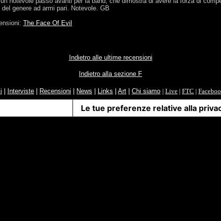
un notevole passo avanti per la band, che dimostra di avere la forza di comp
ci del genere ad armi pari. Notevole. GB
censioni:
The Face Of Evil
Indietro alle ultime recensioni
Indietro alla sezione F
i
|
Interviste
|
Recensioni
|
News
|
Links
|
Art
|
Chi siamo
|
Live
|
FTC
|
Facebo
iva sulla raccolta
Le tue preferenze relative alla priva