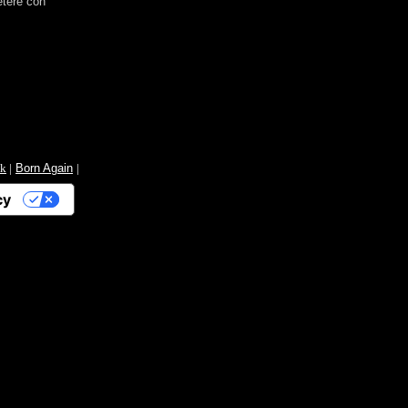
etere con
ok
|
Born Again
|
cy