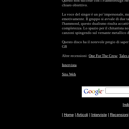
Questo non succede con i Flamborough Hea
chiaro obiettivo.
La voce del singer è un po' impersonale, ma
emotivamente. Il gruppo si avvale di due tast
l'hammond, questo dualismo risulta accattiv
completezza. Lo spazio per il chitarrista no
canzoni spingendo sul versante metallico d
Questo disco ha il notevole pregio di sape
GB
Altre recensioni:
One For The Crow
;
Tales 
Intervista
Sito Web
Ind
|
Home
|
Articoli
|
Interviste
|
Recensioni