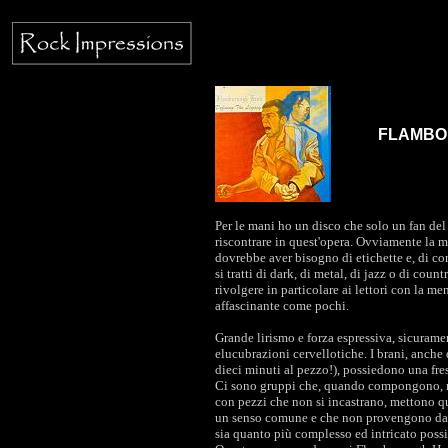
FLAMBOR
Per le mani ho un disco che solo un fan del
riscontrare in quest'opera. Ovviamente la 
dovrebbe aver bisogno di etichette e, di co
si tratti di dark, di metal, di jazz o di co
rivolgere in particolare ai lettori con la me
affascinante come pochi.
Grande lirismo e forza espressiva, sicurame
elucubrazioni cervellotiche. I brani, anch
dieci minuti al pezzo!), possiedono una fre
Ci sono gruppi che, quando compongono, n
con pezzi che non si incastrano, mettono q
un senso comune e che non provengono da un 
sia quanto più complesso ed intricato possib