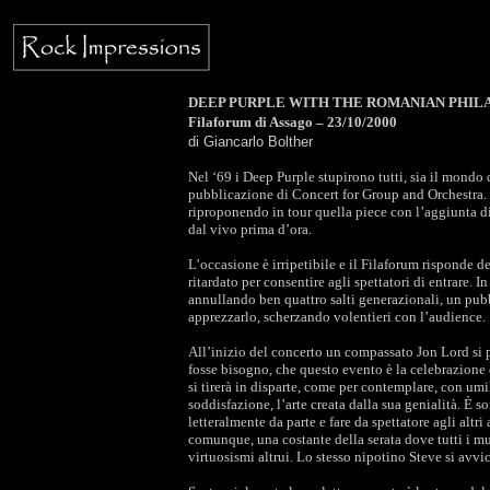
DEEP PURPLE WITH THE ROMANIAN PHIL
Filaforum di Assago – 23/10/2000
di Giancarlo Bolther
Nel ‘69 i Deep Purple stupirono tutti, sia il mondo
pubblicazione di Concert for Group and Orchestra. Og
riproponendo in tour quella piece con l’aggiunta di
dal vivo prima d’ora.
L’occasione è irripetibile e il Filaforum risponde de
ritardato per consentire agli spettatori di entrare. 
annullando ben quattro salti generazionali, un pub
apprezzarlo, scherzando volentieri con l’audience.
All’inizio del concerto un compassato Jon Lord si pr
fosse bisogno, che questo evento è la celebrazione 
si tirerà in disparte, come per contemplare, con umi
soddisfazione, l’arte creata dalla sua genialità. È s
letteralmente da parte e fare da spettatore agli altr
comunque, una costante della serata dove tutti i mu
virtuosismi altrui. Lo stesso nipotino Steve si avv