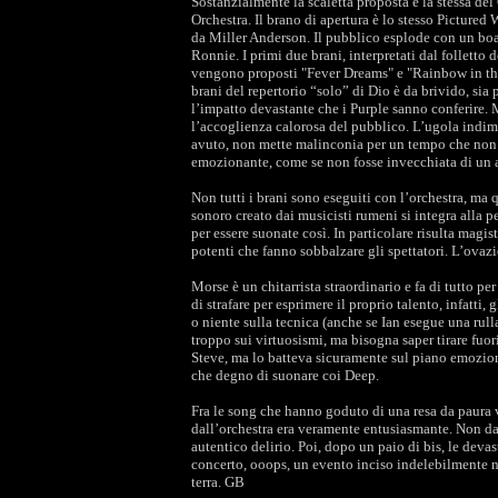
Sostanzialmente la scaletta proposta è la stessa d
Orchestra. Il brano di apertura è lo stesso Pictured
da Miller Anderson. Il pubblico esplode con un bo
Ronnie. I primi due brani, interpretati dal folletto d
vengono proposti "Fever Dreams" e "Rainbow in the
brani del repertorio “solo” di Dio è da brivido, sia
l’impatto devastante che i Purple sanno conferire. 
l’accoglienza calorosa del pubblico. L’ugola indimen
avuto, non mette malinconia per un tempo che non p
emozionante, come se non fosse invecchiata di un 
Non tutti i brani sono eseguiti con l’orchestra, ma 
sonoro creato dai musicisti rumeni si integra alla 
per essere suonate così. In particolare risulta magis
potenti che fanno sobbalzare gli spettatori. L’ovazi
Morse è un chitarrista straordinario e fa di tutto p
di strafare per esprimere il proprio talento, infatti,
o niente sulla tecnica (anche se Ian esegue una rul
troppo sui virtuosismi, ma bisogna saper tirare fuo
Steve, ma lo batteva sicuramente sul piano emozion
che degno di suonare coi Deep.
Fra le song che hanno goduto di una resa da paura vo
dall’orchestra era veramente entusiasmante. Non d
autentico delirio. Poi, dopo un paio di bis, le deva
concerto, ooops, un evento inciso indelebilmente ne
terra. GB