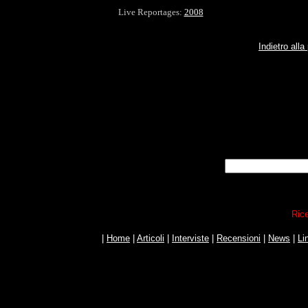
Live Reportages:
2008
Indietro all
Rice
|
Home
|
Articoli
|
Interviste
|
Recensioni
|
News
|
Li