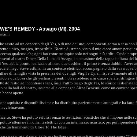
E'S REMEDY - Assago (MI), 2004
strini
che assito ad un concerto degli Yes, o di uno dei suoi componenti, torno a casa con l
nto unico, magico, irripetibile. Niente di strano, visto il mio cieco amore per que
uccesso qualcosa che ogni fan come me aspira solo nei sogni più arditi. Credo prop
resenti al teatro Diners Della Luna di Assago, in occasione della tappa italiana del 
li Yes, abbia potuto realizzare almeno due desideri: il primo è senza dubbio l’aver a
vedere mago Steve esibirsi in un contesto elettrico, accompagnato dalla sua nuova 
ffare di famiglia vista la presenza dei due figli Virgil e Dylan rispettivamente alla ta
condo è qualcosa che gli yesfans presenti non avrebbero mai osato sperare, stringere
ttosto restio ad incontrare i fans, ma all’altro mago degli Yes, lo storico tastierist
ato nella hall del teatro, insieme alla compagna Alina Bencini, come un comune spet
 a bocca aperta.
ona squisita e disponibilissima e ha distribuito pazientemente autografi e ha fatto f
si avvicinavano.
certo, Steve ha potuto esibirsi senza le restrizioni acustiche che si impone nelle su
 potuto alternare i momenti elettrici con un intermezzo acustico, per poi riprendere lo
che un frammento di Close To The Edge.
ompreso tutti i classici della sua brillante carriera solista, vecchi brani come "Natur