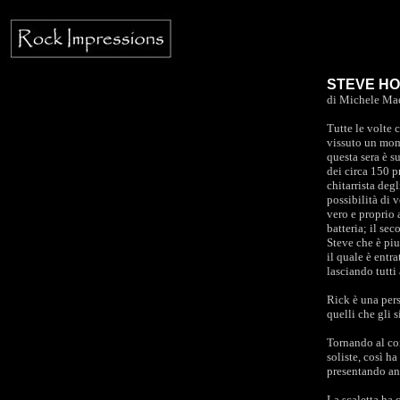
STEVE HOW
di Michele Mae
Tutte le volte 
vissuto un mome
questa sera è s
dei circa 150 p
chitarrista deg
possibilità di 
vero e proprio a
batteria; il se
Steve che è piu
il quale è entr
lasciando tutti
Rick è una pers
quelli che gli 
Tornando al con
soliste, così ha
presentando an
La scaletta ha c