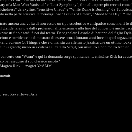
iary of a Man Who Vanished" e “Lost Symphony”, fino alle opere più recenti come 
Kindness” da Skyline, “Sensitive Chaos” e “While Rome is Burning” da Turbulence
ndo nella parte acustica le meravigliose “Leaves of Green”, “Mood for a Day”, “The
rato ancora una volta di non essere un tipo scorbutico e antipatico come molti lo
l grande talento e dalla professionalità estrema e alla fine del concerto è anche uscit
s rimasti fino a tardi fuori dal teatro. Da segnalare l’assolo di batteria del figlio Dyl
iuto e sorridente ha dimostrato di essere ormai lontano anni luce da quel ragazzin
rand Scheme Of Things e che è ormai sia un affermato jazzista che un ottimo rocket
i più grandi; meno in evidenza il fratello Virgil, più insicuro e non molto tecnico.
l concerto con "Wurm" e qui la domanda sorge spontanea…. chissà se Rick ha avuto 
lco per eseguire il suo classico assolo?
 Magico Rick… magici Yes! MM
ements
ti: Yes; Steve Howe; Asia