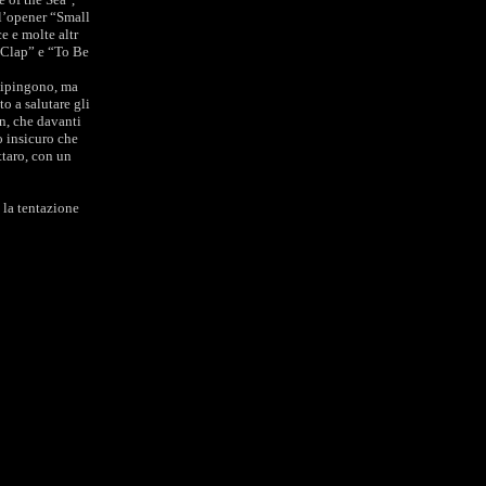
l’opener “Small
 e molte altr
 Clap” e “To Be
 dipingono, ma
o a salutare gli
an, che davanti
o insicuro che
taro, con un
la tentazione