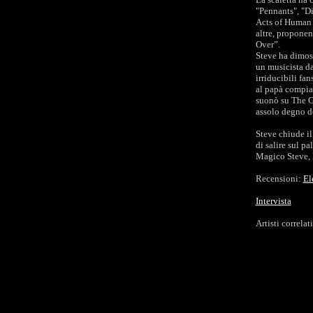
"Pennants", "D
Acts of Human 
altre, propone
Over”.
Steve ha dimost
un musicista da
irriducibili fan
al papà compiac
suonò su The G
assolo degno de
Steve chiude i
di salire sul pa
Magico Steve,
Recensioni:
El
Intervista
Artisti correla