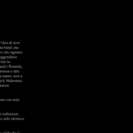
’idea di aver
sta band, ma
rio che ognuno
leggendario
vuto la
band i Remedy,
stiera e alla
 la mano, non a
a Rick Wakeman,
tatore
oto con tutti
e esibizioni
 stile elettrico
e of the Sea",