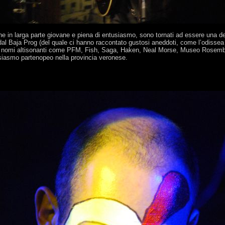
 in larga parte giovane e piena di entusiasmo, sono tornati ad essere una dell
dal Baja Prog (del quale ci hanno raccontato gustosi aneddoti, come l’odissea d
veva nomi altisonanti come PFM, Fish, Saga, Haken, Neal Morse, Museo Rosem
tusiasmo partenopeo nella provincia veronese.