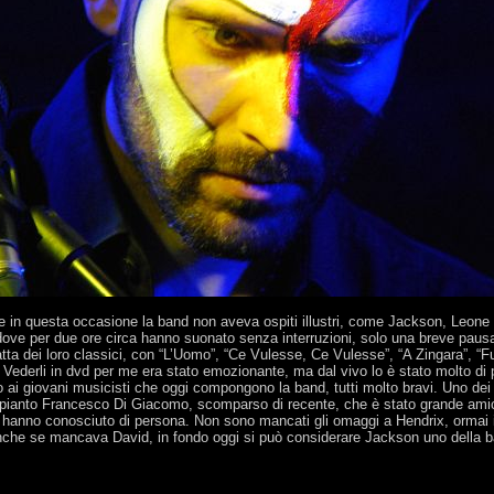
e e in questa occasione la band non aveva ospiti illustri, come Jackson, Leone
ove per due ore circa hanno suonato senza interruzioni, solo una breve pausa
ratta dei loro classici, con “L’Uomo”, “Ce Vulesse, Ce Vulesse”, “A Zingara”, “F
 Vederli in dvd per me era stato emozionante, ma dal vivo lo è stato molto di
o ai giovani musicisti che oggi compongono la band, tutti molto bravi. Uno de
compianto Francesco Di Giacomo, scomparso di recente, che è stato grande ami
i hanno conosciuto di persona. Non sono mancati gli omaggi a Hendrix, orma
che se mancava David, in fondo oggi si può considerare Jackson uno della ba