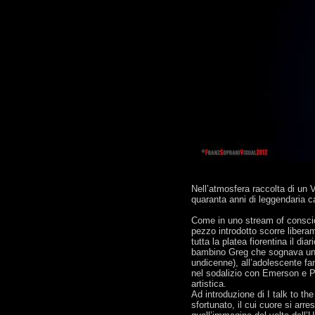
Nell’atmosfera raccolta di un 
quaranta anni di leggendaria ca
Come in uno stream of consciou
pezzo introdotto scorre libera
tutta la platea fiorentina il di
bambino Greg che sognava una 
undicenne), all’adolescente fa
nel sodalizio con Emerson e Pal
artistica.
Ad introduzione di I talk to th
sfortunato, il cui cuore si arr