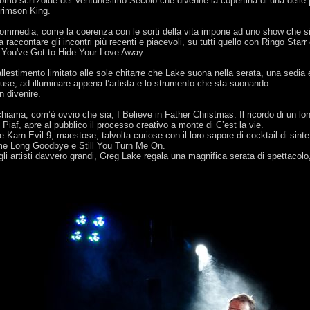
Uomo schizoide del Ventunesimo Secolo che divenne la copertina di una delle p
Crimson King.
commedia, come la coerenza con le sorti della vita impone ad uno show che s
raccontare gli incontri più recenti e piacevoli, su tutti quello con Ringo Star
 You've Got to Hide Your Love Away.
’allestimento limitato alle sole chitarre che Lake suona nella serata, una sedia
fuse, ad illuminare appena l’artista e lo strumento che sta suonando.
n divenire.
chiama, com’è ovvio che sia, I Believe in Father Christmas. Il ricordo di un lo
h Piaf, apre al pubblico il processo creativo a monte di C’est la vie.
arn Evil 9, maestose, talvolta curiose con il loro sapore di cocktail di sintet
ome Long Goodbye e Still You Turn Me On.
li artisti davvero grandi, Greg Lake regala una magnifica serata di spettacolo, 