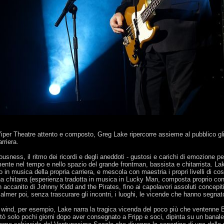
Viper Theatre attento e composto, Greg Lake ripercorre assieme al pubblico gli 
rriera.
sness, il ritmo dei ricordi e degli aneddoti - gustosi e carichi di emozione pe
mente nel tempo e nello spazio del grande frontman, bassista e chitarrista. La
ario in musica della propria carriera, e mescola con maestria i propri livelli di c
chitarra (esperienza tradotta in musica in Lucky Man, composta proprio con i
n accanito di Johnny Kidd and the Pirates, fino ai capolavori assoluti concepi
mer poi, senza trascurare gli incontri, i luoghi, le vicende che hanno segnato 
e wind, per esempio, Lake narra la tragica vicenda del poco più che ventenne Ba
estò solo pochi giorni dopo aver consegnato a Fripp e soci, dipinta su un banale