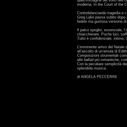
quell’immagine del volto dell’
moderna, In the Court of the 
Controbilanciando tragedia e 
Greg Lake passa subito dopo a 
fedele ma gustosa versione di
Il palco spoglio, essenziale; l
chiacchierare. Poche luci, sof
Tutto è confidenziale, intimo, i
L’imminente arrivo del Natale 
all’ascolto di un’emula di Edit
Composizioni strumentali come K
alle ballad più romantiche, c
Con la peculiare semplicità deg
splendida musica.
di ANGELA PECCERINI