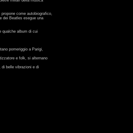
ietre miliari della musica
i propone come autobiografico,
r e dei Beatles esegue una
 e qualche album di cui
ntano pomeriggio a Parigi,
izzatore e folk, si alternano
di belle vibrazioni e di