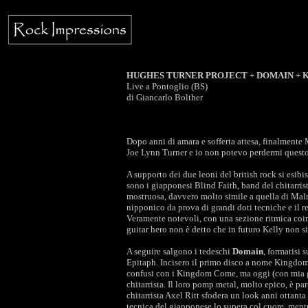
HUGHES TURNER PROJECT + DOMAIN + 
Live a Pontoglio (BS)
di Giancarlo Bolther
Dopo anni di amara e sofferta attesa, finalmente M
Joe Lynn Turner e io non potevo perdermi questo
A supporto dei due leoni del british rock si esibi
sono i giapponesi Blind Faith, band del chitarris
mostruosa, davvero molto simile a quella di Malm
nipponico da prova di grandi doti tecniche e il r
Veramente notevoli, con una sezione ritmica coi
guitar hero non è detto che in futuro Kelly non sia
A seguire salgono i tedeschi
Domain
, formatisi 
Epitaph. Incisero il primo disco a nome Kingdo
confusi con i Kingdom Come, ma oggi (con mia g
chitarrista. Il loro pomp metal, molto epico, è par
chitarrista Axel Ritt sfodera un look anni ottanta
tecnica del giapponese lo supera col cuore, mentr