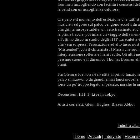
frontman raccogliendo con facilità i consensi del 
la band con un'accoglienza calorosa.
Ora però è il momento dell'esibizione che tutti 
musicisti salgono sul palco vengono accolti da u
una grinta insospettabile, un vero trascinatore, 
la prima traccia, poi inizia un viaggio della mem
all'ultimo disco in studio degli HTP. La scaletta
una vera sorpresa: l'esecuzione ad alto tasso nost
"Mistreated", con il chitarrista JJ Marsh che su
interpretazione sofferta e inarrivabile. Gli altri 
pessimo suono e il dinamico Thomas Broman alla b
brani.
Fra Glenn e Joe non c'è rivalità, il primo funziona
palco si muovono da grandi amici lanciandosi a 
forse un po' troppo legato al passato, ma che fa 
Recensioni:
HTP 1
;
Live in Tokyo
Artisti correlati: Glenn Hughes; Brazen Abbot
Indietro all
|
Home
|
Articoli
|
Interviste
|
Recensi