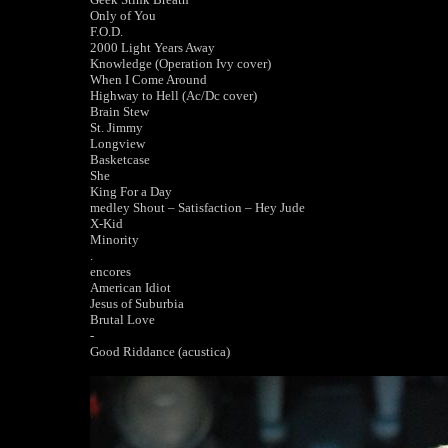
Only of You
F.O.D.
2000 Light Years Away
Knowledge (Operation Ivy cover)
When I Come Around
Highway to Hell (Ac/Dc cover)
Brain Stew
St. Jimmy
Longview
Basketcase
She
King For a Day
medley Shout – Satisfaction – Hey Jude
X-Kid
Minority
.
encores
American Idiot
Jesus of Suburbia
Brutal Love
-
Good Riddance (acustica)