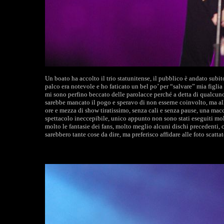
Un boato ha accolto il trio statunitense, il pubblico è andato subit
palco era notevole e ho faticato un bel po’ per “salvare” mia figlia d
mi sono perfino beccato delle parolacce perché a detta di qualcu
sarebbe mancato il pogo e speravo di non esserne coinvolto, ma alla
ore e mezza di show tiratissimo, senza cali e senza pause, una macch
spettacolo ineccepibile, unico appunto non sono stati eseguiti molt
molto le fantasie dei fans, molto meglio alcuni dischi precedenti, c
sarebbero tante cose da dire, ma preferisco affidare alle foto scattat