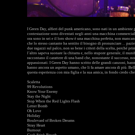
I Green Day, alfieri del punk americano, sono nati in un ambiente 
contestazione sono diventati negli anni una macchina commerciale p
ora sono in sei e il loro show è una macchina perfetta, non mancan
che lo stesso cantante ha sentito il bisogno di pronunciare… pazie
due ragazzi sul palco, non so bene i criteri della scelta, perché pr
l’altro sapeva suonare la chitarra e, nello stupore generale, il muni
raccontano il carattere di una band che, nonostante il successo, no
appassionati. I Green Day hanno scritto delle grandi canzoni, han
hanno ancora un aspetto umano, che li fa amare ancora di più. Bell
questa esperienza con mia figlia e la sua amica, in fondo credo che
Scaletta
99 Revolutions
Know Your Enemy
Stay the Night
Stop When the Red Lights Flash
Letter Bomb
Oh Love
Holiday
Boulevard of Broken Dreams
Stray Heart
Burnout
Geek Stink Breath