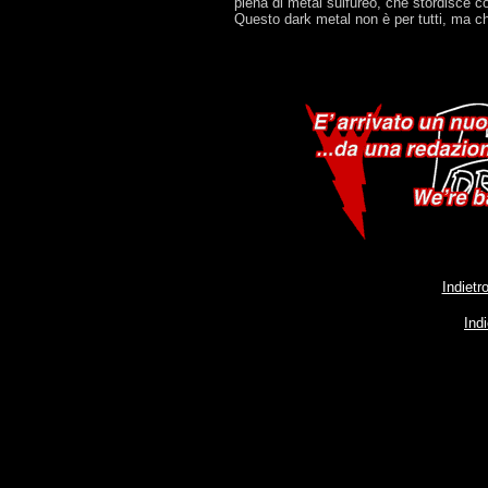
piena di metal sulfureo, che stordisce c
Questo dark metal non è per tutti, ma c
Indietr
Ind