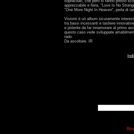
sopracitati, che però si fanno presto scor
apprezzabile e fiera, "Love Is No Strange
"One More Night In Heaven", perla di rara
Visions è un album sicuramente interess
tra bassi incessanti e tastiere innovati
e potente da far innamorare al primo asc
questo caso vede sviluppate amabilmen
rado.
Da ascoltare. IR
Ind
Rice