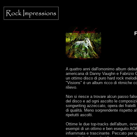
F
A quattro anni dall'omonimo album debutt
americana di Danny Vaughn e Fabrizio Gr
un ottimo disco di puro hard rock melodi
"Visions" è un album ricco di ritmiche co
rilievo.
Non si riesce a trovare alcun passo fals
del disco e ad ogni ascolto le composiz
songwriting azzeccato, opera dei fratel
di qualità. Meno sorprendente rispetto al
ripetutti ascolti.
Ottime le due top-tracks dell'album, ovv
esempii di un ottimo e ben eseguito AOR,
infiammata e trascinante. Peccato per qu