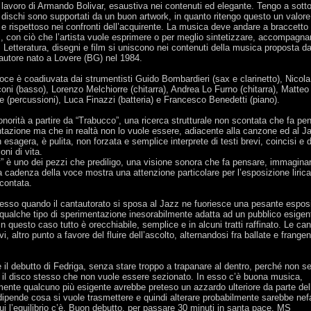
l lavoro di Armando Bolivar, esaustiva nei contenuti ed elegante. Tengo a sotto
 dischi sono supportati da un buon artwork, in quanto ritengo questo un valore
 e rispettoso nei confronti dell’acquirente. La musica deve andare a braccetto
, con ciò che l’artista vuole esprimere o per meglio sintetizzare, accompagna
. Letteratura, disegni e film si uniscono nei contenuti della musica proposta da
autore nato a Lovere (BG) nel 1984.
oce è coadiuvata dai strumentisti Guido Bombardieri (sax e clarinetto), Nicola
ni (basso), Lorenzo Melchiorre (chitarra), Andrea Lo Furno (chitarra), Matteo
 (percussioni), Luca Finazzi (batteria) e Francesco Benedetti (piano).
onorità a partire da “Trabucco”, una ricerca strutturale non scontata che fa pe
tazione ma che in realtà non lo vuole essere, adiacente alla canzone ed al J
esagera, è pulita, non forzata e semplice interprete di testi brevi, coincisi e d
oni di vita.
” è uno dei pezzi che prediligo, una visione sonora che fa pensare, immagina
a cadenza della voce mostra una attenzione particolare per l’esposizione liric
scontata.
esso quando il cantautorato si sposa al Jazz ne fuoriesce una pesante espos
 qualche tipo di sperimentazione inesorabilmente adatta ad un pubblico esigen
In questo caso tutto è orecchiabile, semplice e in alcuni tratti raffinato. Le ca
i, altro punto a favore del fluire dell’ascolto, alternandosi fra ballate e frangen
 il debutto di Fedriga, senza stare troppo a trapanare al dentro, perché non s
 il disco stesso che non vuole essere sezionato. In esso c’è buona musica,
mente qualcuno più esigente avrebbe preteso un azzardo ulteriore da parte dell
 dipende cosa si vuole trasmettere e quindi alterare probabilmente sarebbe nef
ui l’equilibrio c’è. Buon debutto, per passare 30 minuti in santa pace. MS