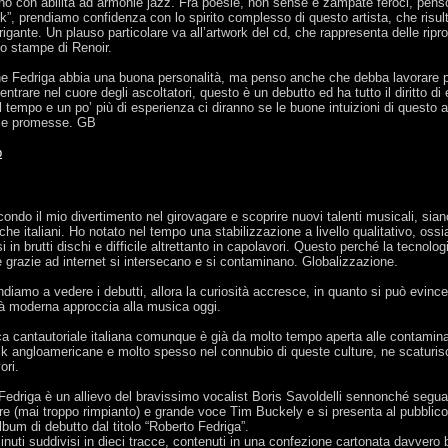
o con abilità ad armonie jazz. Fra poesie, non sense e zampate feroci, pens
”, prendiamo confidenza con lo spirito complesso di questo artista, che risul
igante. Un plauso particolare va all’artwork del cd, che rappresenta delle ripr
to stampe di Renoir.
e Fedriga abbia una buona personalità, ma penso anche che debba lavorare p
 entrare nel cuore degli ascoltatori, questo è un debutto ed ha tutto il diritto di
l tempo e un po’ più di esperienza ci diranno se le buone intuizioni di questo 
lle promesse. GB
b
ondo il mio divertimento nel girovagare e scoprire nuovi talenti musicali, sian
 che italiani. Ho notato nel tempo una stabilizzazione a livello qualitativo, ossia 
i in brutti dischi e difficile altrettanto in capolavori. Questo perché la tecnolog
re grazie ad internet si intersecano e si contaminano. Globalizzazione.
ndiamo a vedere i debutti, allora la curiosità accresce, in quanto si può evin
tà moderna approccia alla musica oggi.
a cantautoriale italiana comunque è già da molto tempo aperta alle contamina
k angloamericane e molto spesso nel connubio di queste culture, ne scaturi
ori.
Fedriga è un allievo del bravissimo vocalist Boris Savoldelli sennonché segua
re (mai troppo rimpianto) e grande voce Tim Buckely e si presenta al pubblic
bum di debutto dal titolo “Roberto Fedriga”.
inuti suddivisi in dieci tracce, contenuti in una confezione cartonata davvero 