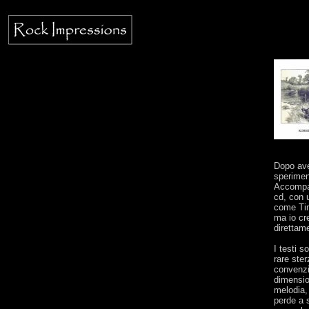
Dopo aver
speriment
Accompag
cd, con u
come Tim
ma io cr
direttame
I testi s
rare ste
convenzi
dimensio
melodia,
perde a s