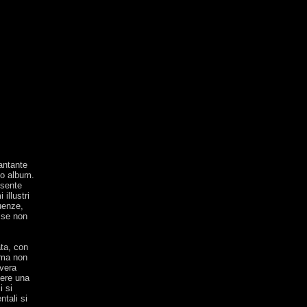
cantante
mo album.
esente
illustri
uenze,
 se non
ata, con
 ma non
 vera
vere una
i si
ntali si