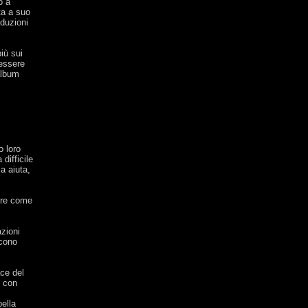
o a
ta a suo
oduzioni
iù sui
 essere
album
o loro
difficile
ia aiuta,
cere come
zioni
scono
ce del
o con
bella