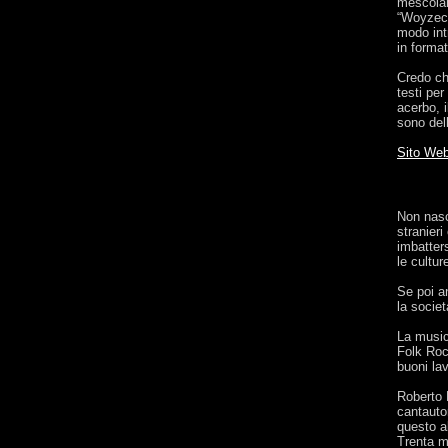
mescolan
“Woyzeck
modo intr
in forma
Credo ch
testi per
acerbo, i
sono de
Sito We
Non nasc
stranieri
imbatters
le cultu
Se poi a
la socie
La music
Folk Roc
buoni lav
Roberto 
cantauto
questo al
Trenta m