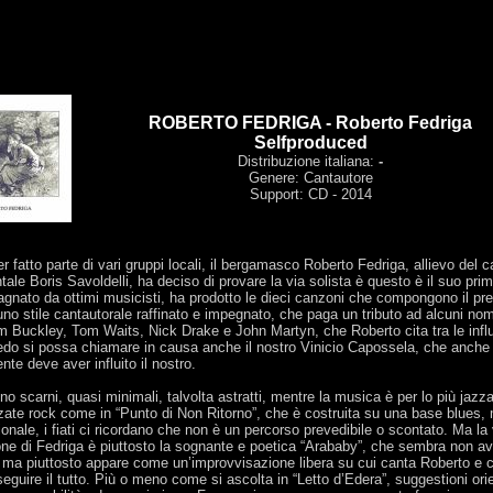
ROBERTO FEDRIGA - Roberto Fedriga
Selfproduced
Distribuzione italiana:
-
Genere: Cantautore
Support: CD - 2014
 fatto parte di vari gruppi locali, il bergamasco Roberto Fedriga, allievo del 
ale Boris Savoldelli, ha deciso di provare la via solista è questo è il suo pri
nato da ottimi musicisti, ha prodotto le dieci canzoni che compongono il pr
no stile cantautorale raffinato e impegnato, che paga un tributo ad alcuni nomi 
 Buckley, Tom Waits, Nick Drake e John Martyn, che Roberto cita tra le infl
edo si possa chiamare in causa anche il nostro Vinicio Capossela, che anche
nte deve aver influito il nostro.
ono scarni, quasi minimali, talvolta astratti, mentre la musica è per lo più jazz
rzate rock come in “Punto di Non Ritorno”, che è costruita su una base blues,
onale, i fiati ci ricordano che non è un percorso prevedibile o scontato. Ma la
ne di Fedriga è piuttosto la sognante e poetica “Arababy”, che sembra non a
 ma piuttosto appare come un’improvvisazione libera su cui canta Roberto e c
eguire il tutto. Più o meno come si ascolta in “Letto d’Edera”, suggestioni orie