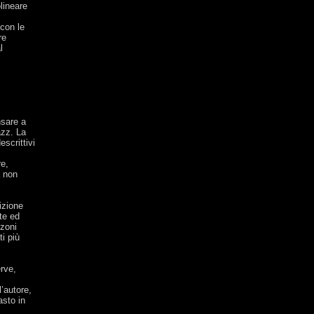
lineare
 con le
re
l
nsare a
azz. La
escrittivi
re,
a non
izione
te ed
nzoni
ti più
erve,
’autore,
asto in