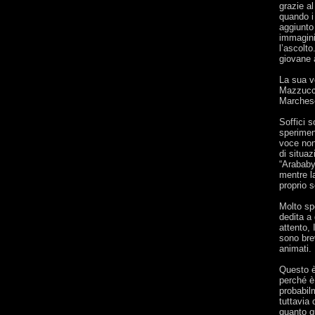
grazie a
quando i
aggiunto
immagini
l’ascolto
giovane 
La sua v
Mazzucco
Marchese
Soffici s
sperimen
voce non 
di situazi
“Arababy
mentre l
proprio 
Molto sp
dedita a
attento, 
sono brev
animati.
Questo è
perché è
probabil
tuttavia
quanto q