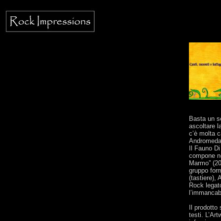
Basta un s
ascoltare l
c’è molta c
Andromeda R
Il Fauno Di
compone ne
Marmo” (200
gruppo form
(tastiere),
Rock legato
l’immancabi
Il prodotto 
testi. L’Art