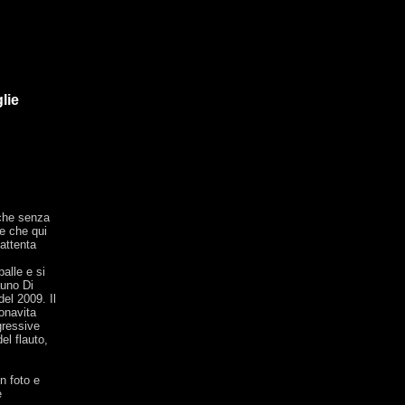
lie
nche senza
e che qui
attenta
alle e si
auno Di
el 2009. Il
onavita
gressive
el flauto,
on foto e
e