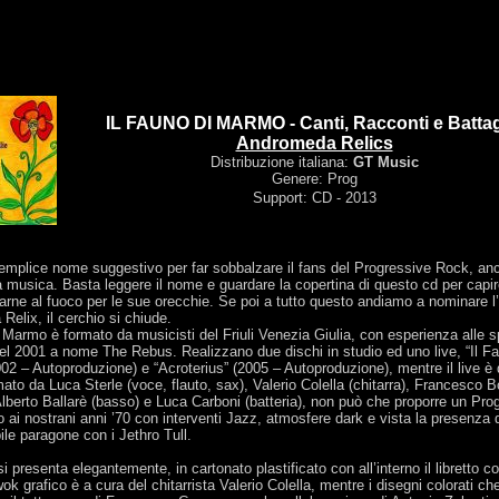
IL FAUNO DI MARMO - Canti, Racconti e Battag
Andromeda Relics
Distribuzione italiana:
GT Music
Genere: Prog
Support: CD
- 2013
emplice nome suggestivo per far sobbalzare il fans del Progressive Rock, a
a musica. Basta leggere il nome e guardare la copertina di questo cd per capir
arne al fuoco per le sue orecchie. Se poi a tutto questo andiamo a nominare l’
elix, il cerchio si chiude.
 Marmo è formato da musicisti del Friuli Venezia Giulia, con esperienza alle sp
l 2001 a nome The Rebus. Realizzano due dischi in studio ed uno live, “Il F
2 – Autoproduzione) e “Acroterius” (2005 – Autoproduzione), mentre il live è d
ato da Luca Sterle (voce, flauto, sax), Valerio Colella (chitarra), Francesco B
 Alberto Ballarè (basso) e Luca Carboni (batteria), non può che proporre un Pro
 ai nostrani anni ’70 con interventi Jazz, atmosfere dark e vista la presenza d
le paragone con i Jethro Tull.
si presenta elegantemente, in cartonato plastificato con all’interno il libretto c
wok grafico è a cura del chitarrista Valerio Colella, mentre i disegni colorati ch