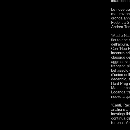
infarciscon
Le nove tra
maturazione
gronda anni
Federica S
Andrea Toma
“Madre Natu
flauto che 
dell’album,
Con “Hop Fr
incontro ad
classico de
aggressivo,
frangenti p
bel assolo 
(l’unico de
decennio, a
Hard Prog i
Ma ci imbat
Locanda tra
nuovo a qu
“Canti, Rac
analisi e a
inestinguib
continua da
terrena”. A