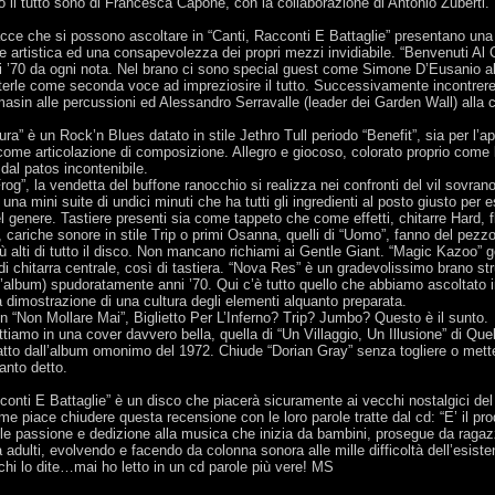
o il tutto sono di Francesca Capone, con la collaborazione di Antonio Zuberti.
cce che si possono ascoltare in “Canti, Racconti E Battaglie” presentano una
 artistica ed una consapevolezza dei propri mezzi invidiabile. “Benvenuti Al C
 ’70 da ogni nota. Nel brano ci sono special guest come Simone D’Eusanio al 
terle come seconda voce ad impreziosire il tutto. Successivamente incontre
sin alle percussioni ed Alessandro Serravalle (leader dei Garden Wall) alla c
ra” è un Rock’n Blues datato in stile Jethro Tull periodo “Benefit”, sia per l’a
come articolazione di composizione. Allegro e giocoso, colorato proprio come 
 dal patos incontenibile.
og”, la vendetta del buffone ranocchio si realizza nei confronti del vil sovrano
 una mini suite di undici minuti che ha tutti gli ingredienti al posto giusto per 
l genere. Tastiere presenti sia come tappeto che come effetti, chitarre Hard, f
 cariche sonore in stile Trip o primi Osanna, quelli di “Uomo”, fanno del pezz
iù alti di tutto il disco. Non mancano richiami ai Gentle Giant. “Magic Kazoo” 
di chitarra centrale, così di tastiera. “Nova Res” è un gradevolissimo brano s
ll’album) spudoratamente anni ’70. Qui c’è tutto quello che abbiamo ascoltato i
 dimostrazione di una cultura degli elementi alquanto preparata.
n “Non Mollare Mai”, Biglietto Per L’Inferno? Trip? Jumbo? Questo è il sunto.
tiamo in una cover davvero bella, quella di “Un Villaggio, Un Illusione” di Que
tto dall’album omonimo del 1972. Chiude “Dorian Gray” senza togliere o mette
anto detto.
conti E Battaglie” è un disco che piacerà sicuramente ai vecchi nostalgici del
 me piace chiudere questa recensione con le loro parole tratte dal cd: “E’ il pro
ile passione e dedizione alla musica che inizia da bambini, prosegue da ragaz
 adulti, evolvendo e facendo da colonna sonora alle mille difficoltà dell’esist
 chi lo dite…mai ho letto in un cd parole più vere! MS