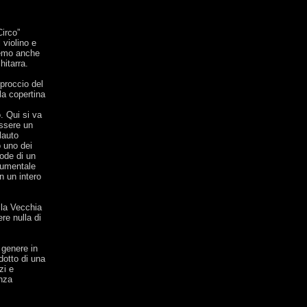
irco”
violino e
remo anche
hitarra.
pproccio del
la copertina
. Qui si va
essere un
lauto
o uno dei
gode di un
trumentale
n un intero
lla Vecchia
re nulla di
 genere in
dotto di una
zi e
enza