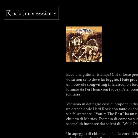
Ecco una ghiotta ristampa! Chi si fosse pe
volta non se lo deve far fuggire. I Fate pr
un notevole songwriting infarciscono i loro
formato da Per Henriksen (voce), Peter Ste
(chitarra).
Vediamo in dettaglio cosa ci propone il disc
un orecchiabile Hard Rock con tanto di cori
via felicemente. “You’re The Best” ha un r
chitarra di Mattias. Esempio di come va suo
sensualità fuoriesce dai solchi di “Walk On
Un arpeggio di chitarra e la bella voce di 