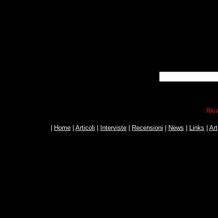
Rice
|
Home
|
Articoli
|
Interviste
|
Recensioni
|
News
|
Links
|
Art