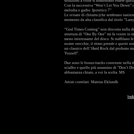
soluzioni a volte si dimostrano essere que
Con la successiva “Won’t Let You Down” il 
melodia e garbo. Ipotetico 7”.
Le svisate di chitarra (che sembrano tasti
momento da alta classifica dal titolo “Larry
“God Times Coming” non discosta nulla di 
struttura di “One By One” mi fa venire in 
meno interessante del disco. Si riaffilano 
nostre orecchie, il ritmo prende e questi s
un classico dell’ Hard Rock dal profumo mas
Youself”.
Due sono le bonus-tracks contenute nella 
scialbo e quello più assassino di “Don’t Do
abbastanza chiaro, a voi la scelta. MS
Artisti correlati: Mattias Eklundh
Ind