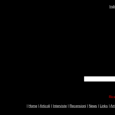
Ind
Rice
|
Home
|
Articoli
|
Interviste
|
Recensioni
|
News
|
Links
|
Art