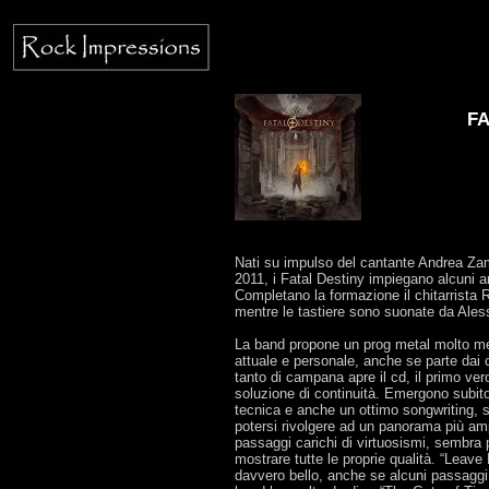
FA
Nati su impulso del cantante Andrea Zamb
2011, i Fatal Destiny impiegano alcuni an
Completano la formazione il chitarrista R
mentre le tastiere sono suonate da Aless
La band propone un prog metal molto mel
attuale e personale, anche se parte dai 
tanto di campana apre il cd, il primo v
soluzione di continuità. Emergono subito 
tecnica e anche un ottimo songwriting, s
potersi rivolgere ad un panorama più am
passaggi carichi di virtuosismi, sembra p
mostrare tutte le proprie qualità. “Leav
davvero bello, anche se alcuni passaggi 