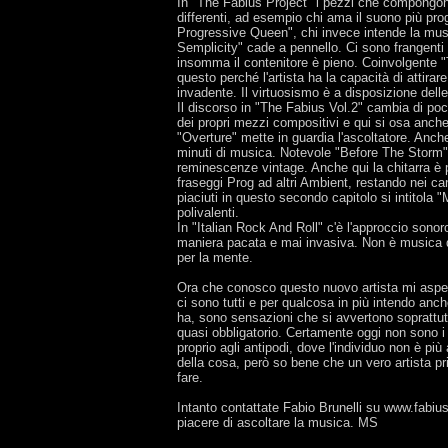
In "The Fabius Project" i pezzi che compongo
differenti, ad esempio chi ama il suono più pr
Progressive Queen", chi invece intende la mus
Semplicity" cade a pennello. Ci sono frangenti all
insomma il contenitore è pieno. Coinvolgente "T
questo perché l'artista ha la capacità di attira
invadente. Il virtuosismo è a disposizione del
Il discorso in "The Fabius Vol.2" cambia di p
dei propri mezzi compositivi e qui si osa anche 
"Overture" mette in guardia l'ascoltatore. Anch
minuti di musica. Notevole "Before The Storm" 
reminescenze vintage. Anche qui la chitarra è p
fraseggi Prog ad altri Ambient, restando nei can
piaciuti in questo secondo capitolo si intitola 
polivalenti.
In "Italian Rock And Roll" c'è l'approccio sonor
maniera pacata e mai invasiva. Non è musica 
per la mente.
Ora che conosco questo nuovo artista mi aspetto
ci sono tutti e per qualcosa in più intendo anc
ha, sono sensazioni che si avvertono soprattutto
quasi obbligatorio. Certamente oggi non sono i 
proprio agli antipodi, dove l'individuo non è più 
della cosa, però so bene che un vero artista pr
fare.
Intanto contattate Fabio Brunelli su www.fabiu
piacere di ascoltare la musica. MS