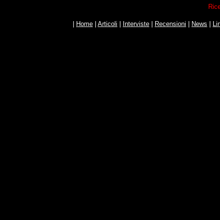
Rice
|
Home
|
Articoli
|
Interviste
|
Recensioni
|
News
|
Li